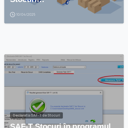
10/04/2025
Declaratia SAF-T de Stocuri
SAF-T Stocuri în programul