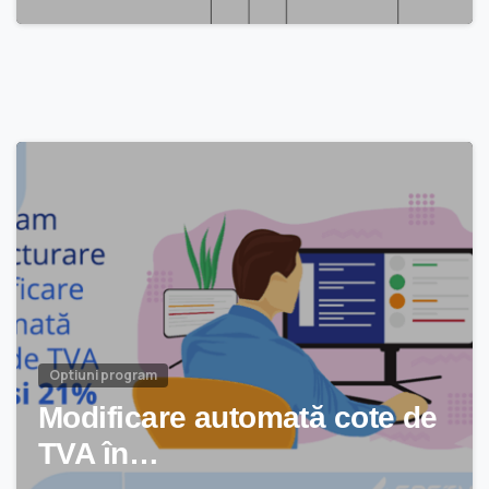
Optiuni program
Modificare automată cote de
TVA în…