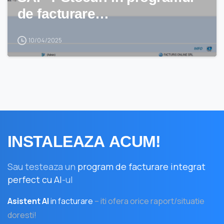
de facturare…
10/04/2025
INSTALEAZA
ACUM!
Sau testeaza un
program de facturare integrat
perfect cu AI
-ul
Asistent AI
in facturare
– iti ofera orice raport/situatie
doresti!