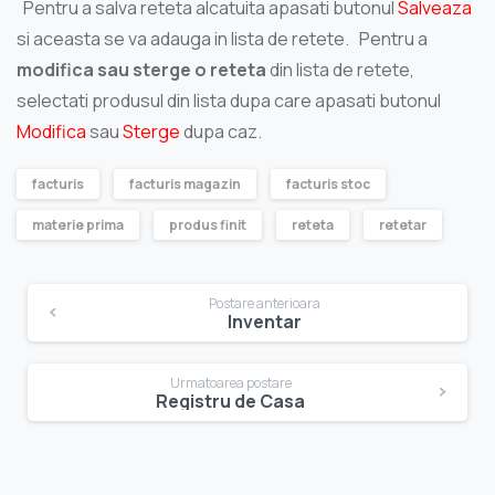
Pentru a salva reteta alcatuita apasati butonul
Salveaza
si aceasta se va adauga in lista de retete. Pentru a
modifica sau sterge o reteta
din lista de retete,
selectati produsul din lista dupa care apasati butonul
Modifica
sau
Sterge
dupa caz.
facturis
facturis magazin
facturis stoc
materie prima
produs finit
reteta
retetar
Navigare
Postare anterioara
Inventar
în
articole
Urmatoarea postare
Registru de Casa