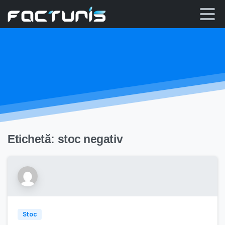
Skip
to
content
Etichetă:
stoc negativ
Stoc