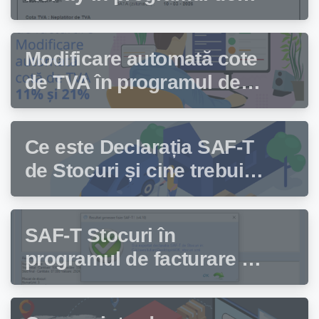
facturare Facturis
Modificare automată cote
de TVA în programul de
facturare Facturis
Ce este Declarația SAF-T
de Stocuri și cine trebuie
să depună această
declarație?
SAF-T Stocuri în
programul de facturare și
gestiune stocuri Facturis