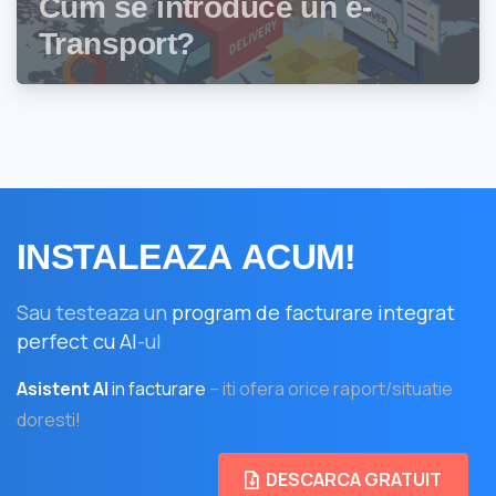
Cum se introduce un e-
Transport?
INSTALEAZA
ACUM!
Sau testeaza un
program de facturare integrat
perfect cu AI
-ul
Asistent AI
in facturare
– iti ofera orice raport/situatie
doresti!
DESCARCA GRATUIT