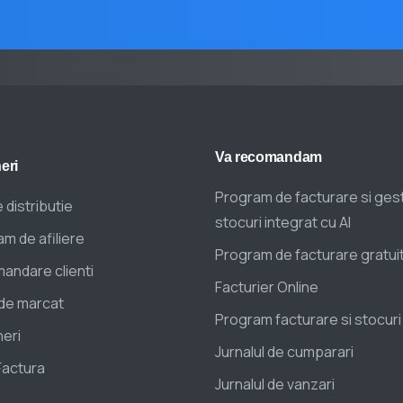
Va
recomandam
eri
Program de facturare si ges
 distributie
stocuri integrat cu AI
m de afiliere
Program de facturare gratui
andare clienti
Facturier Online
de marcat
Program facturare si stocuri
eri
Jurnalul de cumparari
Factura
Jurnalul de vanzari