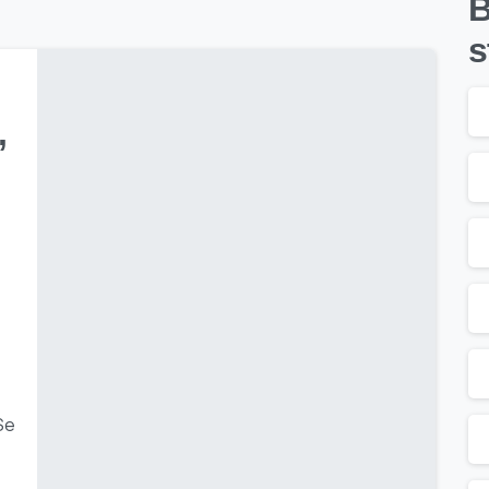
B
s
,
Se