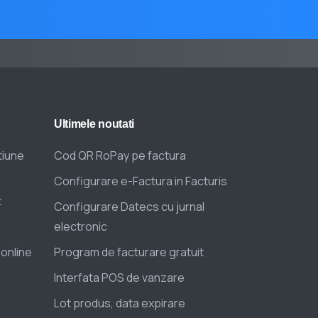
Ultimele
noutati
tiune
Cod QR RoPay pe factura
Configurare e-Factura in Facturis
t
Configurare Datecs cu jurnal
electronic
 online
Program de facturare gratuit
Interfata POS de vanzare
Lot produs, data expirare