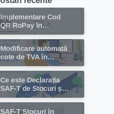
ostari recente
Implementare Cod
QR RoPay în
programul de
facturare Facturis
Modificare automată
cote de TVA în
programul de
facturare Facturis
Ce este Declarația
SAF-T de Stocuri și
cine trebuie să
depună această
SAF-T Stocuri în
declarație?