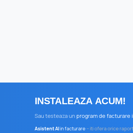
INSTALEAZA
ACUM!
Sau testeaza un
program de facturare i
Asistent AI
in facturare
– iti ofera orice rapor