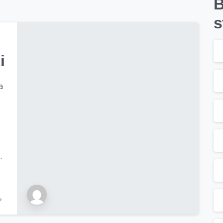
B
s
i
a
.