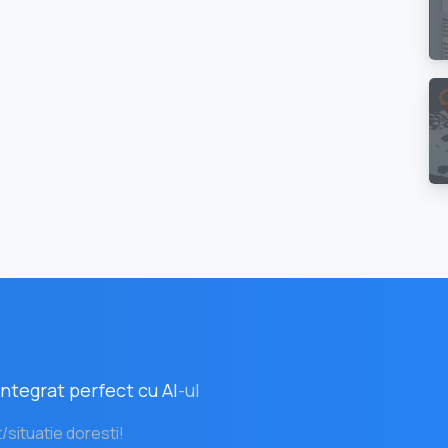
ntegrat perfect cu AI
-ul
t/situatie doresti!