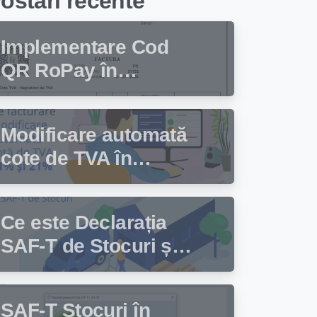
ostari recente
Implementare Cod
QR RoPay în
programul de
facturare Facturis
Modificare automată
cote de TVA în
programul de
facturare Facturis
Ce este Declarația
SAF-T de Stocuri și
cine trebuie să
depună această
SAF-T Stocuri în
declarație?