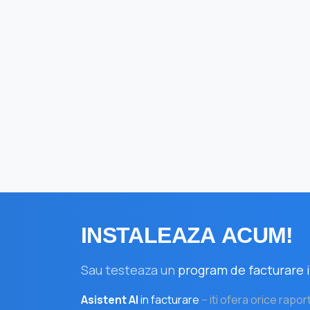
INSTALEAZA
ACUM!
Sau testeaza un
program de facturare i
Asistent AI
in facturare
– iti ofera orice rapor