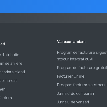
Va
recomandam
eri
Program de facturare si ges
 distributie
stocuri integrat cu AI
m de afiliere
Program de facturare gratui
andare clienti
Facturier Online
de marcat
Program facturare si stocuri
eri
Jurnalul de cumparari
Factura
Jurnalul de vanzari