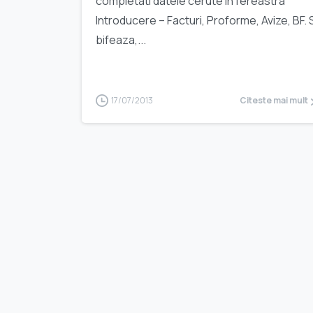
completati datele cerute in fereastra
Introducere – Facturi, Proforme, Avize, BF. 
bifeaza,...
17/07/2013
Citeste mai mult