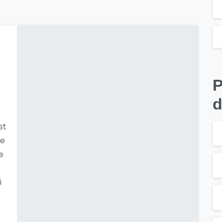
P
d
st
le
e
i