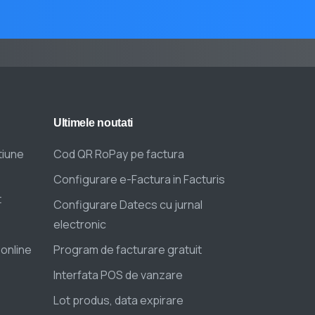
Ultimele
noutati
tiune
Cod QR RoPay pe factura
Configurare e-Factura in Facturis
t
Configurare Datecs cu jurnal
electronic
 online
Program de facturare gratuit
Interfata POS de vanzare
Lot produs, data expirare