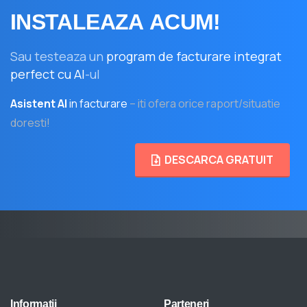
INSTALEAZA
ACUM!
Sau testeaza un
program de facturare integrat
perfect cu AI
-ul
Asistent AI
in facturare
– iti ofera orice raport/situatie
doresti!
DESCARCA GRATUIT
Informatii
Parteneri