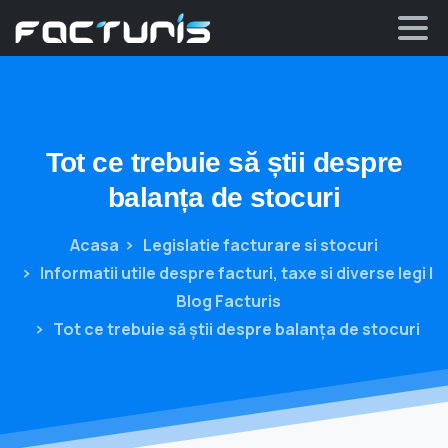
Skip
to
content
Tot
ce
trebuie
să
știi
despre
balanța
de
stocuri
Acasa
Legislatie facturare si stocuri
Informatii utile despre facturi, taxe si diverse legi |
Blog Facturis
Tot ce trebuie să știi despre balanța de stocuri