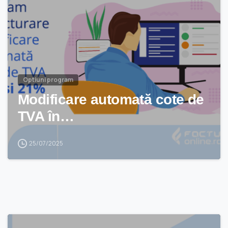
Optiuni program
Modificare automată cote de
TVA în…
25/07/2025