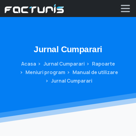
Skip
to
content
Jurnal
Cumparari
Acasa
Jurnal Cumparari
Rapoarte
Meniuri program
Manual de utilizare
Jurnal Cumparari