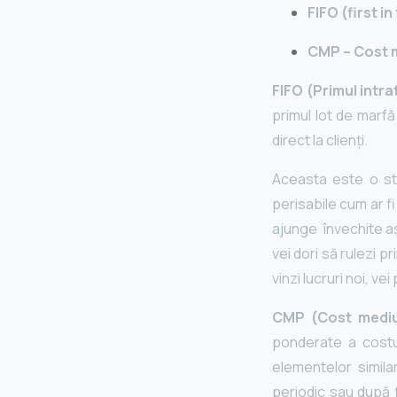
FIFO (first in
CMP – Cost 
FIFO (Primul intrat
primul lot de marfă
direct la clienți.
Aceasta este o str
perisabile cum ar f
ajunge învechite aș
vei dori să rulezi p
vinzi lucruri noi, v
CMP (Cost medi
ponderate a costur
elementelor simil
periodic sau după 