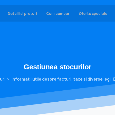
Detalii si preturi
Cum cumpar
Oferte speciale
Gestiunea
stocurilor
uri
Informatii utile despre facturi, taxe si diverse legi |