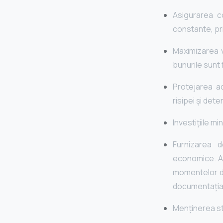
Asigurarea co
constante, pr
Maximizarea vâ
bunurile sunt 
Protejarea ac
risipei şi dete
Investițiile m
Furnizarea d
economice. Ac
momentelor de 
documentaţia p
Menţinerea sto