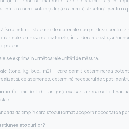
ntități de resurse materiale care se acumulează în depoz
e, într-un anumit volum şi după o anumită structură, pentru o 
ă își constituie stocurile de materiale sau produse pentru a 
ților sale cu resurse materiale, în vederea desfășurării norm
lor propuse.
ale se exprimă în următoarele unități de măsură:
rale
(tone, kg, buc., m2) – care permit determinarea potenți
 realizat și, de asemenea, determină necesarul de spații pentr
orice
(lei, mii de lei) – asigură evaluarea resurselor financ
culant;
erioada de timp în care stocul format acoperă necesitatea p
estiunea stocurilor?