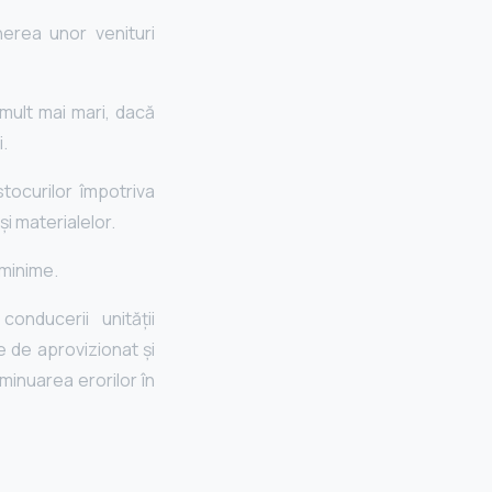
nerea unor venituri
i mult mai mari, dacă
i.
tocurilor împotriva
 şi materialelor.
 minime.
onducerii unităţii
 de aprovizionat şi
minuarea erorilor în