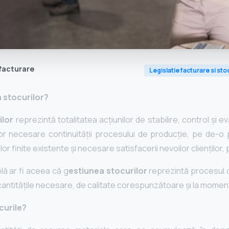
facturare
Legislatie facturare si sto
 stocurilor?
ilor
reprezintă totalitatea acțiunilor de stabilire, control și 
lor necesare continuității procesului de producție, pe de-o 
r finite existente și necesare satisfacerii nevoilor clienților, 
lă ar fi aceea că g
estiunea stocurilor
reprezintă procesul c
n cantitățile necesare, de calitate corespunzătoare şi la momentu
curile?