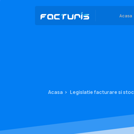
Skip
to
Acasa
content
Acasa
Legislatie facturare si stoc