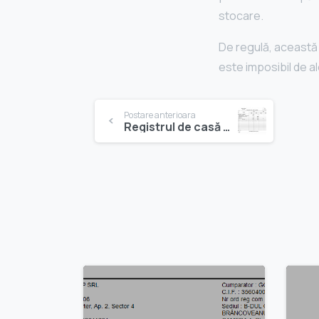
stocare.
De regulă, această 
este imposibil de a
Navigare
Postare anterioara
în
Registrul de casă în valută
articole