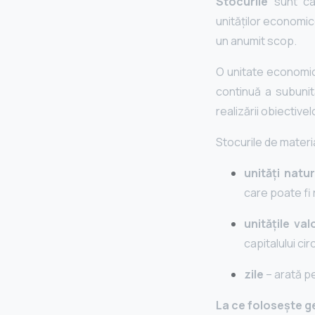
Stocurile
sunt ca
unităților economic
un anumit scop.
O unitate economic
continuă a subunită
realizării obiective
Stocurile de materi
unități natu
care poate fi
unitățile val
capitalului cir
zile
– arată p
La ce folosește g