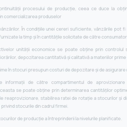
ntinuității procesului de producție, ceea ce duce la obți
in comercializarea produselor
nzărilor. În condiţiile unei cereri suficiente, vânzările pot f
furnizate la timp şi în cantităţile solicitate de către consumator
tivelor unităţii economice se poate obţine prin controlul s
riorărilor, depozitarea cantitativă şi calitativă a materiilor prime
inime în stocuri presupun costuri de depozitare şi de asigurare
e informaţii de către compartimentul de aprovizionare c
easta se poate obţine prin determinarea cantităţilor optime
reaprovizionare, stabilirea ratei de rotaţie a stocurilor şi di
rivind stocurile din cadrul firmei.
curilor de producţie a întreprinderii la nivelurile planificate.