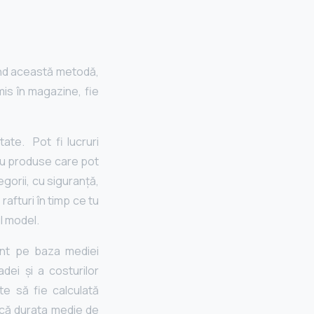
ind această metodă,
mis în magazine, fie
ate. Pot fi lucruri
sau produse care pot
gorii, cu siguranță,
rafturi în timp ce tu
ul model.
ent pe baza mediei
dei și a costurilor
e să fie calculată
scă durata medie de