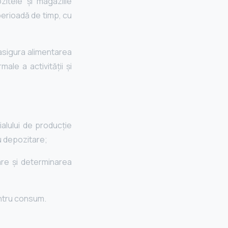
itele şi magaziile
perioadă de timp, cu
asigura alimentarea
ale a activității şi
alului de producție
u depozitare;
iare și determinarea
entru consum.