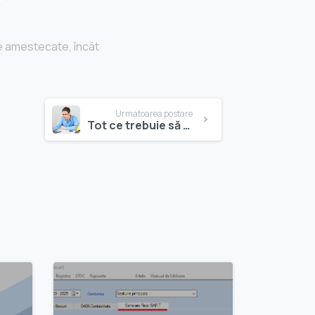
de amestecate, încât
Urmatoarea postare
Tot ce trebuie să știți despre deviz