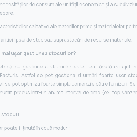
ecesităţilor de consum ale unităţii economice şi a subdiviziun
cesare.
cteristicilor calitative ale materiilor prime şi materialelor pe ti
riţiei lipsei de stoc sau suprastocării de resurse materiale.
 mai ușor gestiunea stocurilor?
todă de gestiune a stocurilor este cea făcută cu ajutor
acturis. Astfel se pot gestiona și urmări foarte ușor sto
el, se pot optimiza foarte simplu comenzile către furnizori. Se
numit produs într-un anumit interval de timp (ex. top vânzăr
 stocuri
r poate fi ținută în două moduri: