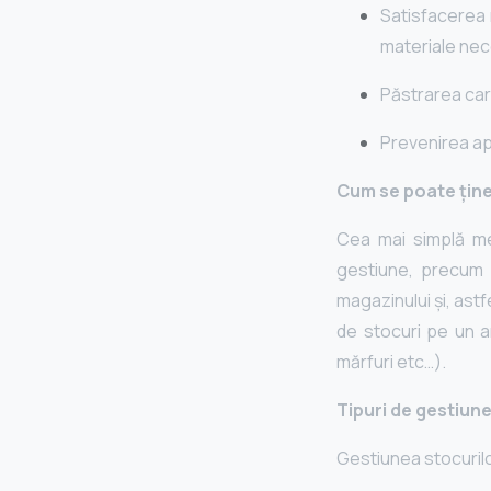
Satisfacerea n
materiale ne
Păstrarea cara
Prevenirea apa
Cum se poate ține
Cea mai simplă me
gestiune, precum F
magazinului și, astf
de stocuri pe un a
mărfuri etc…).
Tipuri de gestiune
Gestiunea stocurilo