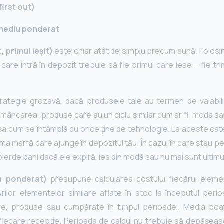
 first out)
mediu ponderat
, primul ieșit)
este chiar atât de simplu precum sună. Folos
 care intră în depozit trebuie să fie primul care iese – fie tri
ategie grozavă, dacă produsele tale au termen de valabilit
i mâncarea, produse care au un ciclu similar cum ar fi moda 
a cum se întâmplă cu orice ține de tehnologie. La aceste cate
rima marfă care ajunge în depozitul tău. În cazul în care stau pe 
ei pierde bani dacă ele expiră, ies din modă sau nu mai sunt ultim
u ponderat)
presupune calcularea costului fiecărui elem
ilor elementelor similare aflate în stoc la începutul perioa
are, produse sau cumpărate în timpul perioadei. Media poat
fiecare recepție. Perioada de calcul nu trebuie să depășea