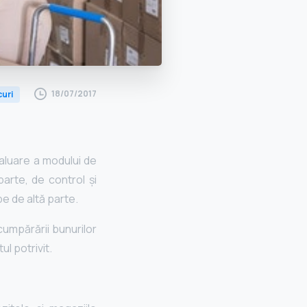
18/07/2017
curi
evaluare a modului de
parte, de control și
pe de altă parte.
umpărării bunurilor
l potrivit.