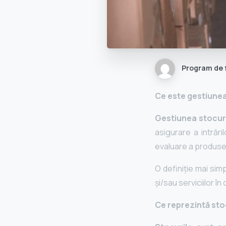
Program de 
Ce este gestiunea
Gestiunea stocur
asigurare a intrări
evaluare a produselo
O definiție mai simp
şi/sau serviciilor î
Ce reprezintă sto